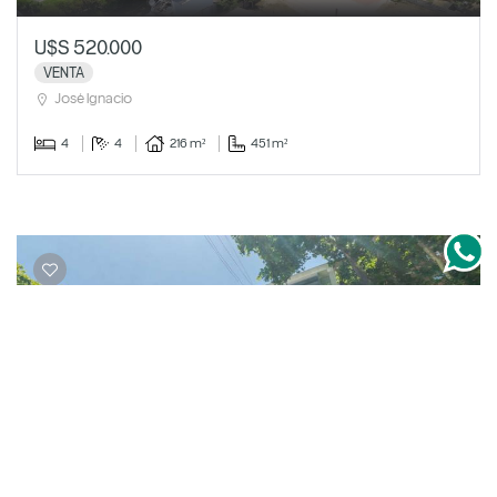
U$S 520.000
VENTA
José Ignacio
4
4
216 m²
451 m²
Apartamento a estrenar en edificio
patrimonial — Centro Ubicado en edificio