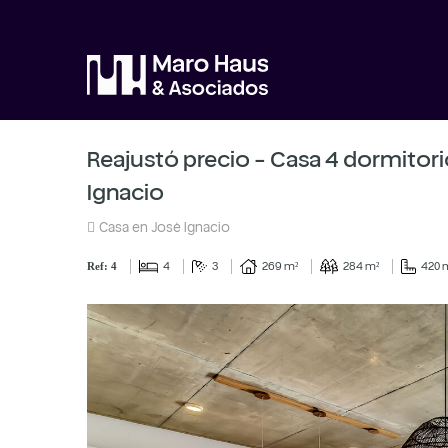
Reajustó precio - Casa 4 dormitorios
Ignacio
Casa en José Ignacio
4
3
269 m²
284 m²
420 
Ref: 4