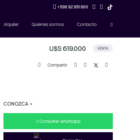
+598 92 951 600
Alquiler
Quiénes somos
Contacto
U$S 619.000
VENTA
Compartir:
CONOZCA +
Consultar whatsapp