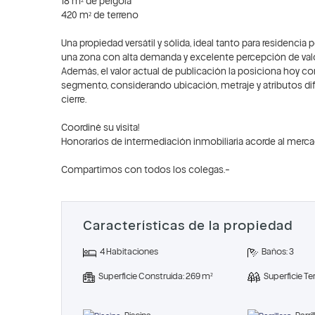
18 m² de pérgola
420 m² de terreno
Una propiedad versátil y sólida, ideal tanto para residen
una zona con alta demanda y excelente percepción de valo
Además, el valor actual de publicación la posiciona hoy c
segmento, considerando ubicación, metraje y atributos di
cierre.
Coordiné su visita!
Honorarios de intermediación inmobiliaria acorde al mercado 
Compartimos con todos los colegas.-
Características de la propiedad
4 Habitaciones
Baños: 3
Superficie Construida: 269 m²
Superficie T