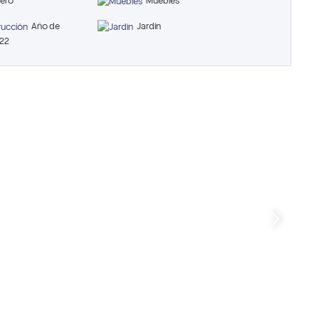
lero
Muebles
Año de
Jardín
022