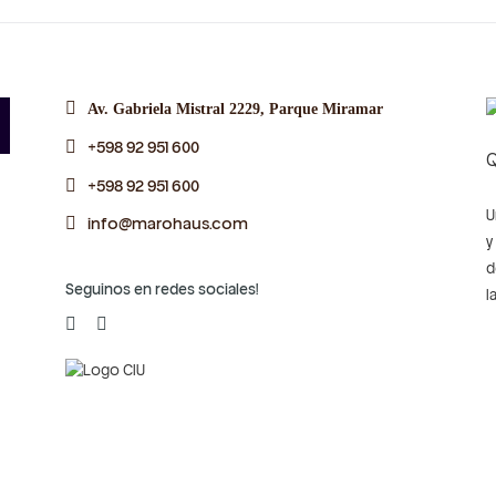
Av. Gabriela Mistral 2229, Parque Miramar
+598 92 951 600
Q
+598 92 951 600
U
info@marohaus.com
y
d
Seguinos en redes sociales!
l