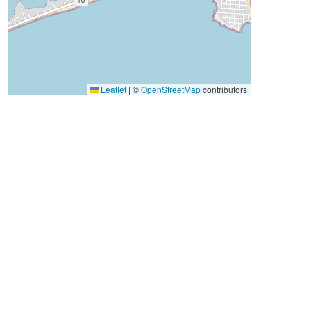
Leaflet
|
©
OpenStreetMap
contributors