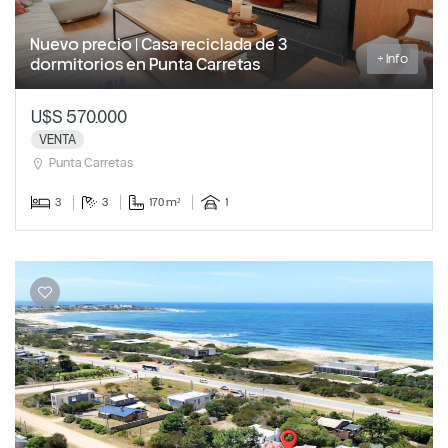
Nuevo precio | Casa reciclada de 3
+ Info
dormitorios en Punta Carretas
U$S 570.000
VENTA
Punta Carretas
3
3
170 m²
1