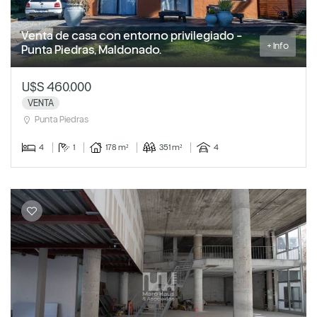
Venta de casa con entorno privilegiado -
+ Info
Punta Piedras, Maldonado.
U$S 460.000
VENTA
Punta Piedras
4
1
178 m²
351 m²
4