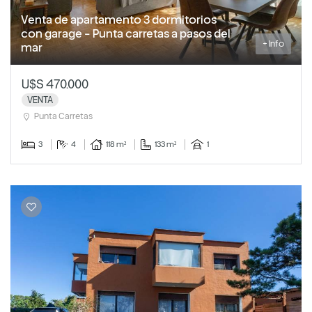
Venta de apartamento 3 dormitorios
con garage - Punta carretas a pasos del
+ Info
mar
U$S 470.000
VENTA
Punta Carretas
3
4
118 m²
133 m²
1