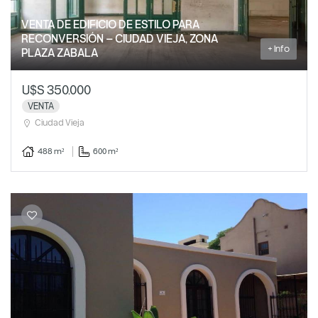
VENTA DE EDIFICIO DE ESTILO PARA
RECONVERSIÓN – CIUDAD VIEJA, ZONA
+ Info
PLAZA ZABALA
U$S 350.000
VENTA
Ciudad Vieja
488 m²
600 m²