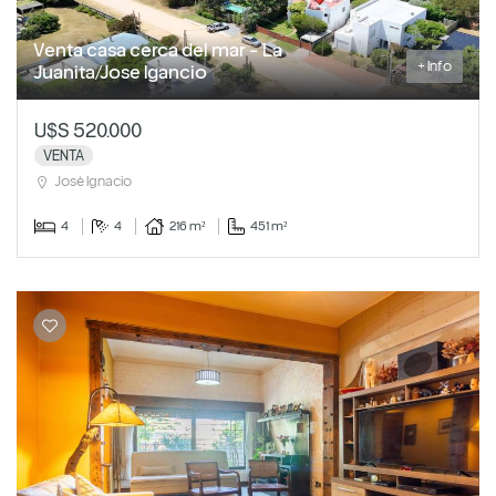
Venta casa cerca del mar - La
+ Info
Juanita/Jose Igancio
U$S 520.000
VENTA
José Ignacio
4
4
216 m²
451 m²