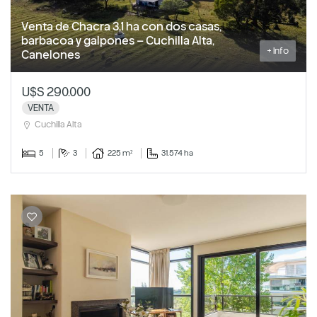
Venta de Chacra 3,1 ha con dos casas,
barbacoa y galpones – Cuchilla Alta,
+ Info
Canelones
U$S 290.000
VENTA
Cuchilla Alta
5
3
225 m²
31.574 ha