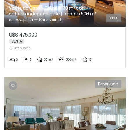
Venta de Casa + Galpón 130 m² con
entrada independiente | Terreno 506 m²
+ Info
en esquina — Para vivir, tr
U$S 475.000
VENTA
Atahualpa
3
3
351 m²
506 m²
3
Reservado