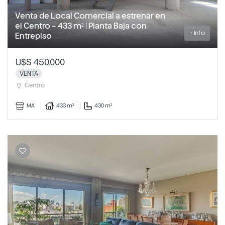
Venta de Local Comercial a estrenar en
el Centro - 433 m² | Planta Baja con
+ Info
Entrepiso
U$S 450.000
VENTA
Centro
MA
433 m²
430 m²