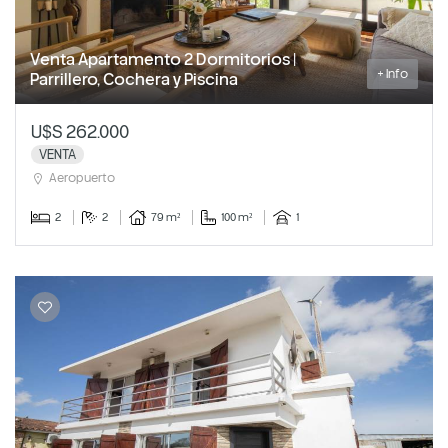
Venta Apartamento 2 Dormitorios |
+ Info
Parrillero, Cochera y Piscina
U$S 262.000
VENTA
Aeropuerto
2
2
79 m²
100 m²
1