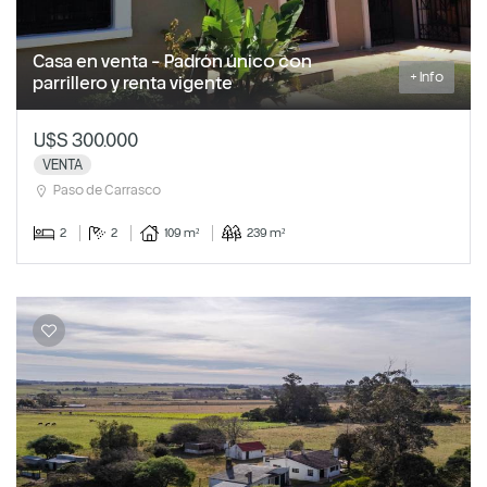
Casa en venta - Padrón único con
+ Info
parrillero y renta vigente
U$S 300.000
VENTA
Paso de Carrasco
2
2
109 m²
239 m²