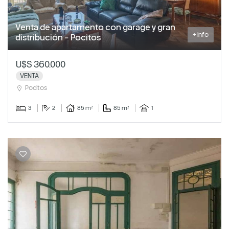
Venta de apartamento con garage y gran
+ Info
distribución - Pocitos
U$S 360.000
VENTA
Pocitos
3
2
85 m²
85 m²
1