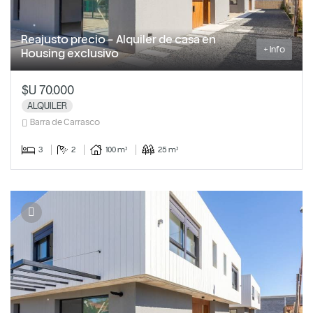
Reajusto precio - Alquiler de casa en
+ Info
Housing exclusivo
$U 70.000
ALQUILER
Barra de Carrasco
3
2
100 m²
25 m²