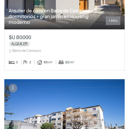
Alquiler de casa en Barra de Carrasco - 3
dormitorios + gran jardín en Housing
+ Info
moderno
$U 80.000
ALQUILER
Barra de Carrasco
3
2
100 m²
122 m²