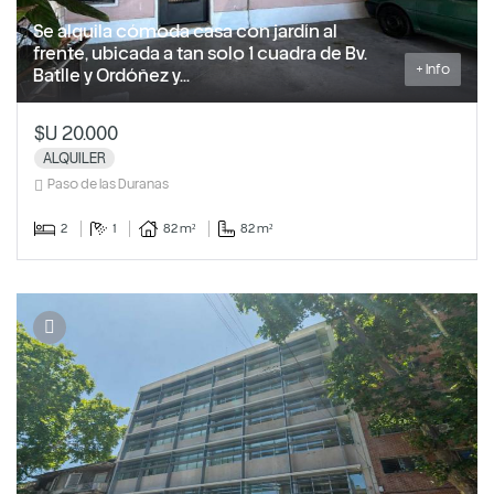
Se alquila cómoda casa con jardín al
frente, ubicada a tan solo 1 cuadra de Bv.
+ Info
Batlle y Ordóñez y...
$U 20.000
ALQUILER
Paso de las Duranas
2
1
82 m²
82 m²