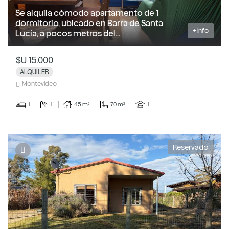
Se alquila cómodo apartamento de 1
dormitorio, ubicado en Barra de Santa
+ Info
Lucía, a pocos metros del...
$U 15.000
ALQUILER
Montevideo
1
1
45 m²
70 m²
1
Reservado