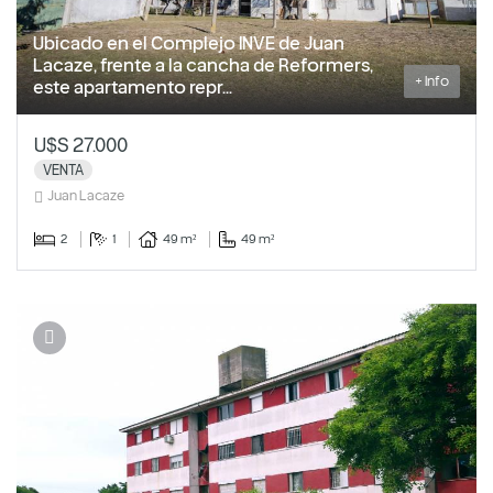
Ubicado en el Complejo INVE de Juan
Lacaze, frente a la cancha de Reformers,
+ Info
este apartamento repr...
U$S 27.000
VENTA
Juan Lacaze
2
1
49 m²
49 m²