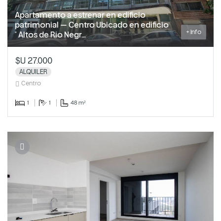
Apartamento a estrenar en edificio
patrimonial — Centro Ubicado en edificio
+ Info
" Altos de Río Negr...
$U 27.000
ALQUILER
Centro
1
1
48 m²