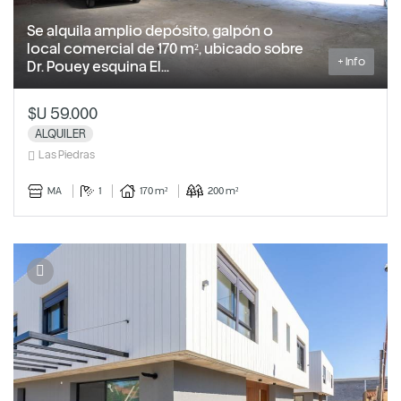
Se alquila amplio depósito, galpón o
local comercial de 170 m², ubicado sobre
+ Info
Dr. Pouey esquina El...
$U 59.000
ALQUILER
Las Piedras
MA
1
170 m²
200 m²