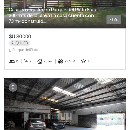
Casa en alquiler en Parque del Plata Sur a
300 mts de la playa La casa cuenta con
+ Info
73 m² construid...
$U 30.000
ALQUILER
Parque del Plata
2
2
73 m²
277 m²
1