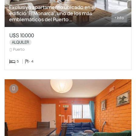
Exclusivo apartamento ubicado en el
edificio "El Monarca", uno de los más
+ Info
emblemáticos del Puerto ...
U$S 10.000
ALQUILER
Puerto
5
4