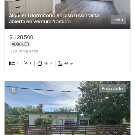
Alquiler 1 dormitorio en piso 9 con vista
+ Info
abierta en Ventura Nórdico
$U 28.500
ALQUILER
La Blanqueada
1
1
41 m²
44 m²
Reservado