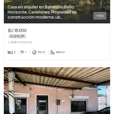
Casa en alquiler en Balneario Bello
Horizonte, Canelones. Propiedad de
+ Info
construcción moderna, ub...
$U 18.000
ALQUILER
Bello Horizonte
2
1
55 m²
450 m²